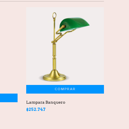
Lampara Banquero
DICROI
$252.747
GU10
$3.332