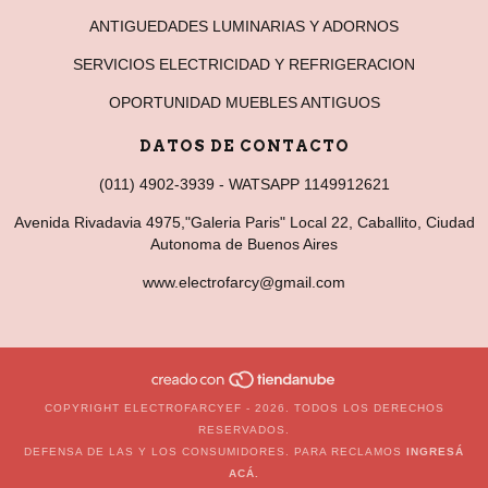
ANTIGUEDADES LUMINARIAS Y ADORNOS
SERVICIOS ELECTRICIDAD Y REFRIGERACION
OPORTUNIDAD MUEBLES ANTIGUOS
DATOS DE CONTACTO
(011) 4902-3939 - WATSAPP 1149912621
Avenida Rivadavia 4975,"Galeria Paris" Local 22, Caballito, Ciudad
Autonoma de Buenos Aires
www.electrofarcy@gmail.com
COPYRIGHT ELECTROFARCYEF - 2026. TODOS LOS DERECHOS
RESERVADOS.
DEFENSA DE LAS Y LOS CONSUMIDORES. PARA RECLAMOS
INGRESÁ
ACÁ.