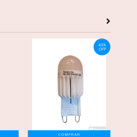
40
%
OFF