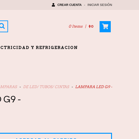
CREAR CUENTA
-
INICIAR SESIÓN
0 Items
|
$0
ECTRICIDAD Y REFRIGERACION
AMPARAS
-
DE LED/ TUBOS/ CINTAS
-
LAMPARA LED G9 -
G9 -