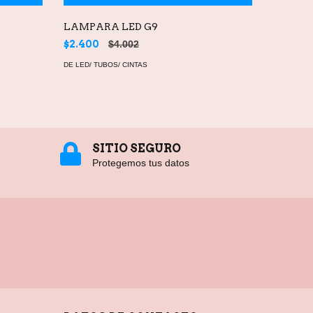
LAMPARA LED G9
GOTA L
$2.400
$4.002
$2.119
DE LED/ TUBOS/ CINTAS
DE LED/ T
SITIO SEGURO
Protegemos tus datos