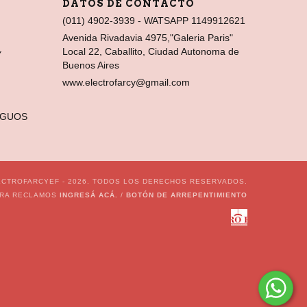
DATOS DE CONTACTO
(011) 4902-3939 - WATSAPP 1149912621
Avenida Rivadavia 4975,"Galeria Paris"
Local 22, Caballito, Ciudad Autonoma de
Y
Buenos Aires
www.electrofarcy@gmail.com
IGUOS
CTROFARCYEF - 2026. TODOS LOS DERECHOS RESERVADOS.
ARA RECLAMOS
INGRESÁ ACÁ.
/
BOTÓN DE ARREPENTIMIENTO