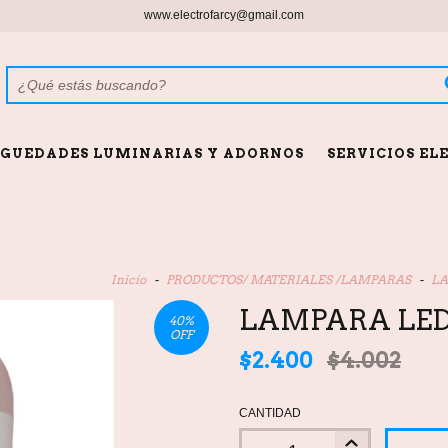
www.electrofarcy@gmail.com
GUEDADES LUMINARIAS Y ADORNOS
SERVICIOS EL
Inicio
-
PRODUCTOS/ MATERIALES /LAMPARAS
-
L
LAMPARA LED 
40
%
OFF
$2.400
$4.002
CANTIDAD