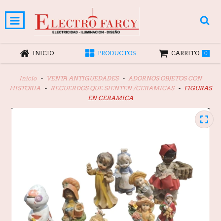
INICIO
PRODUCTOS
CARRITO
0
Inicio
-
VENTA ANTIGUEDADES
-
ADORNOS OBJETOS CON
HISTORIA
-
RECUERDOS QUE SIENTEN /CERAMICAS
-
FIGURAS
EN CERAMICA